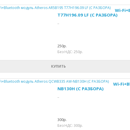
Wi-Fi+
T77H196.09 LF (С РАЗБОРА)
..
250р.
Без НДС: 250р.
КУПИТЬ
Wi-Fi+
NB130H (С РАЗБОРА)
..
300р.
Без НДС: 300р.