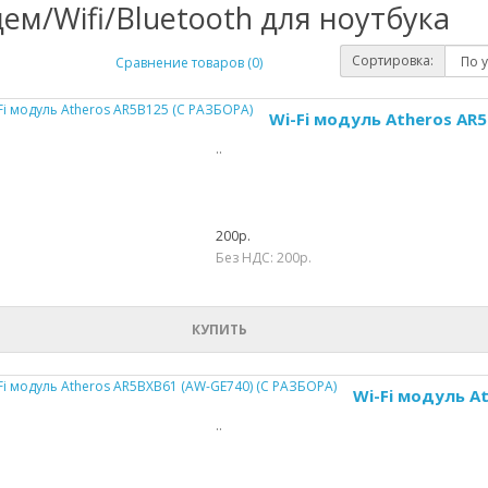
ем/Wifi/Bluetooth для ноутбука
Сортировка:
Сравнение товаров (0)
Wi-Fi модуль Atheros AR
..
200р.
Без НДС: 200р.
КУПИТЬ
Wi-Fi модуль A
..