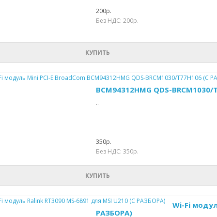
200р.
Без НДС: 200р.
КУПИТЬ
BCM94312HMG QDS-BRCM1030/T7
..
350р.
Без НДС: 350р.
КУПИТЬ
Wi-Fi модул
РАЗБОРА)