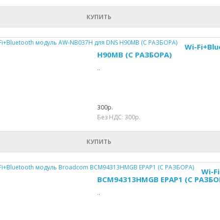
КУПИТЬ
Wi-Fi+Bl
H90MB (С РАЗБОРА)
..
300р.
Без НДС: 300р.
КУПИТЬ
Wi-F
BCM94313HMGB EPAP1 (С РАЗБО
..