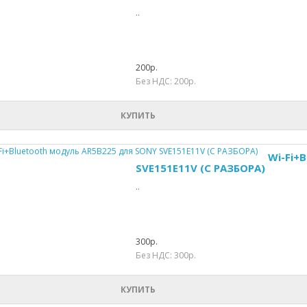
..
200р.
Без НДС: 200р.
КУПИТЬ
Wi-Fi+
SVE151E11V (С РАЗБОРА)
..
300р.
Без НДС: 300р.
КУПИТЬ