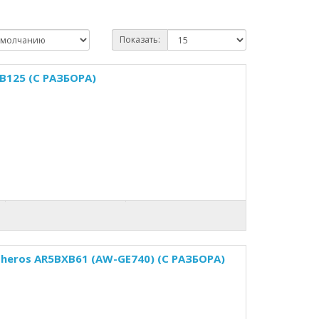
Показать:
5B125 (С РАЗБОРА)
theros AR5BXB61 (AW-GE740) (С РАЗБОРА)