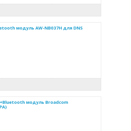
uetooth модуль AW-NB037H для DNS
i+Bluetooth модуль Broadcom
РА)