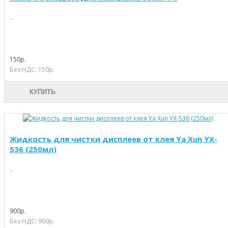
..
150р.
Без НДС: 150р.
КУПИТЬ
Жидкость для чистки дисплеев от клея Ya Xun YX-
536 (250мл)
..
900р.
Без НДС: 900р.