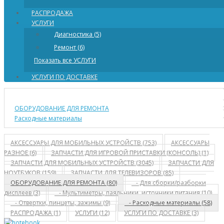
РАСПРОДАЖА
УСЛУГИ
Диагностика (5)
Ремонт (6)
Показать все УСЛУГИ
УСЛУГИ ПО ДОСТАВКЕ
ОБОРУДОВАНИЕ ДЛЯ РЕМОНТА
Расходные материалы
АКСЕССУАРЫ ДЛЯ МОБИЛЬНЫХ УСТРОЙСТВ (753)
АКСЕССУАРЫ
РАЗНОЕ (6)
ЗАПЧАСТИ ДЛЯ ИГРОВОЙ ПРИСТАВКИ (КОНСОЛЬ) (1)
ЗАПЧАСТИ ДЛЯ МОБИЛЬНЫХ УСТРОЙСТВ (3045)
ЗАПЧАСТИ ДЛЯ
НОУТБУКОВ (159)
ЗАПЧАСТИ ДЛЯ ТЕЛЕВИЗОРОВ (85)
ОБОРУДОВАНИЕ ДЛЯ РЕМОНТА (80)
- Для сборки/разборки
дисплеев (3)
- Мультиметры, паяльники, источники питания (10)
- Отвертки, пинцеты, зажимы (9)
- Расходные материалы (58)
РАСПРОДАЖА (1)
УСЛУГИ (12)
УСЛУГИ ПО ДОСТАВКЕ (3)