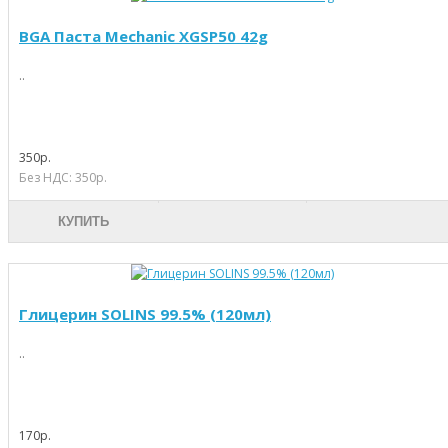
BGA Паста Mechanic XGSP50 42g
..
350р.
Без НДС: 350р.
КУПИТЬ
Глицерин SOLINS 99.5% (120мл)
..
170р.