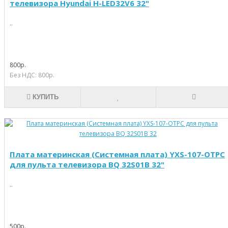
телевизора Hyundai H-LED32V6 32"
..
800р.
Без НДС: 800р.
КУПИТЬ
Плата материнская (Системная плата) YXS-107-OTPC
для пульта телевизора BQ 32S01B 32"
..
500р.