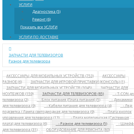
УСЛУГИ
Диагностика (5)
Ремонт (6)
Показать все УСЛУГИ
УСЛУГИ ПО ДОСТАВКЕ
ЗАПЧАСТИ ДЛЯ ТЕЛЕВИЗОРОВ
Разное для телевизора
АКСЕССУАРЫ ДЛЯ МОБИЛЬНЫХ УСТРОЙСТВ (753)
АКСЕССУАРЫ
РАЗНОЕ (6)
ЗАПЧАСТИ ДЛЯ ИГРОВОЙ ПРИСТАВКИ (КОНСОЛЬ) (1)
ЗАПЧАСТИ ДЛЯ МОБИЛЬНЫХ УСТРОЙСТВ (3045)
ЗАПЧАСТИ ДЛЯ
НОУТБУКОВ (159)
ЗАПЧАСТИ ДЛЯ ТЕЛЕВИЗОРОВ (85)
- T-CON дл
телевизора (2)
- Блок питания (Плата питания) (5)
- Динамики
для телевизора (9)
- Кабели питания для телевизора (4)
- Лед-
подсветка / Лампа светодиодная для телевизора (9)
- Плата кнопок
управления для телевизора (13)
- Плата материнская (Системная
плата) для телевизора (6)
- Разное для телевизора (5)
- Шлейф
для телевизора (31)
ОБОРУДОВАНИЕ ДЛЯ РЕМОНТА (80)