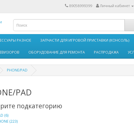
89058999399
Личный кабинет
ЕССУАРЫ РАЗНОЕ
ЗАПЧАСТИ ДЛЯ ИГРОВОЙ ПРИСТАВКИ (КОНСОЛЬ)
ЛЕВИЗОРОВ
ОБОРУДОВАНИЕ ДЛЯ РЕМОНТА
РАСПРОДАЖА
УС
PHONE/PAD
NE/PAD
рите подкатегорию
D (6)
ONE (223)